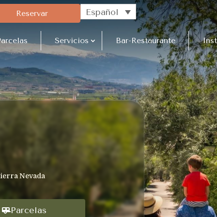
Español
Reservar
arcelas
Servicios
Bar-Restaurante
Ins
 Sierra Nevada
Parcelas