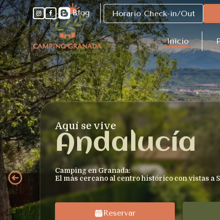

Blog
Horario Check-in/Out
Inicio
P
Aquí se vive
Andalucía
Camping en Granada:
El más cercano al centro histórico con vistas a
Reservar