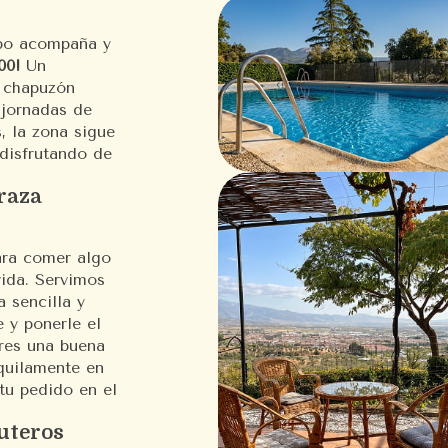
mpo acompaña y
00!
Un
n chapuzón
 jornadas de
, la zona sigue
 disfrutando de
raza
ara comer algo
vida. Servimos
 sencilla y
 y ponerle el
eres una buena
nquilamente en
 tu pedido en el
uteros