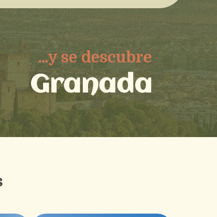
...y se descubre
Granada
s